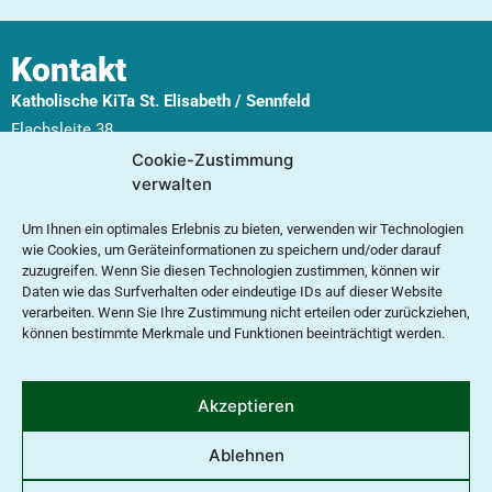
Kontakt
Katholische KiTa St. Elisabeth / Sennfeld
Flachsleite 38
97526 Sennfeld
Cookie-Zustimmung
verwalten
Tel.
09721 / 68643
EMail
info@kathkitasennfeld.de
Um Ihnen ein optimales Erlebnis zu bieten, verwenden wir Technologien
wie Cookies, um Geräteinformationen zu speichern und/oder darauf
zuzugreifen. Wenn Sie diesen Technologien zustimmen, können wir
Öffnungszeiten
Daten wie das Surfverhalten oder eindeutige IDs auf dieser Website
verarbeiten. Wenn Sie Ihre Zustimmung nicht erteilen oder zurückziehen,
Montag – Donnerstag
können bestimmte Merkmale und Funktionen beeinträchtigt werden.
7:00 Uhr – 15:00 Uhr Kleinkindgruppen
7:00 Uhr – 16:00 Uhr Regelgruppen
Freitag
Akzeptieren
7:00 Uhr – 15:00 Uhr
Ablehnen